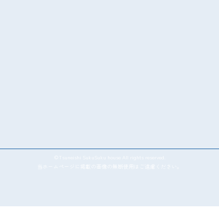
©Tsuneishi SukuSuku house All rights reserved.
当ホームページに掲載の画像の無断使用はご遠慮ください。