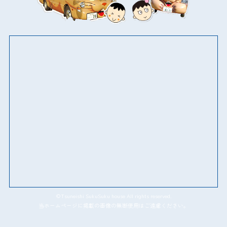
©Tsuneishi SukuSuku house All rights reserved.
当ホームページに掲載の画像の無断使用はご遠慮ください。