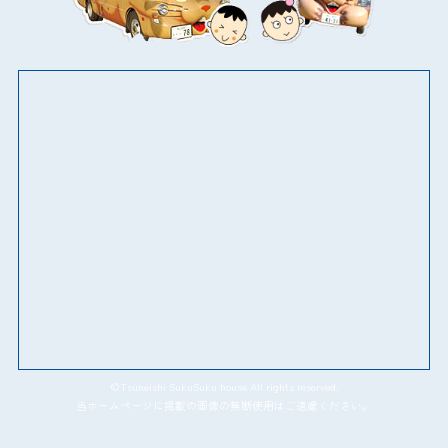
©Tsuneishi SukuSuku house All rights reserved.
当ホームページに掲載の画像の無断使用はご遠慮ください。